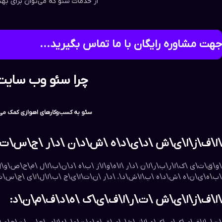
از خدمات سئو که می‌توان برای بهبو
جهت مشاوره رایگان با ما تماس بگیرید...
چرا سئو وب سایت 
سئو به کسب‌وکارهای اهوازی کمک می‌کن
\ا\ف\ز\ا\ی\ش \د\ی\د\ه \ش\د\ن \د\ر \ج\س\ت\
\و\ق\ت\ی \ک\ا\ر\ب\ر\ا\ن \د\ر \ا\ه\و\ا\ز \ب\ه \د\ن\ب\ا\ل \م\ح\ص\و\
\ب\ه\ی\ن\ه \ش\د\ه \ب\ا\ش\د\، \د\ر \ن\ت\ا\ی\ج \ب\ا\ل\ا\ی \ج\س\ت\
\ا\ف\ز\ا\ی\ش \ت\ر\ا\ف\ی\ک \ه\د\ف\م\ن\د: