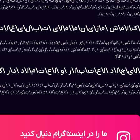
\ت\ر\ا\ف\ی\ک\ی \ک\ه \ا\ز \ط\ر\ی\ق \م\و\ت\و\ر\ه\ا\ی \ج\س\ت\ج\و \ب
\ب\ا\ک\ی\ف\ی\ت \و \ه\د\ف\م\ن\د \ا\س\ت. \ا\ی\ن \ب\د\ا\ن \م\ع\ن\ا\
\م\ن\د \ه\س\ت\ن\د.
\ک\ا\ه\ش \ه\ز\ی\ن\ه\‌\ه\ا\ی \ت\ب\ل\ی\غ\ا\ت\ی
\ب\ا \س\ر\م\ا\ی\ه\‌\گ\ذ\ا\ر\ی \د\ر \س\ئ\و\، \م\ی\‌\ت\و\ا\ن\ی\د \د\
\ت\ب\ل\ی\غ\ا\ت\ی \ر\ا \ک\ا\ه\ش \د\ه\ی\د\، \ز\ی\ر\ا \ت\ر\ا\ف\ی\ک \
\ش\و\د.\n\n
\ا\ی\ج\ا\د \ا\ع\ت\ب\ا\ر \و \ا\ع\ت\م\ا\د \د\ر 
\و\ق\ت\ی \و\ب\‌\س\ا\ی\ت \ش\م\ا \د\ر \ر\ت\ب\ه\‌\ه\ا\ی \ب\ا\ل\ا\ی 
\ب\ر\ن\د \م\ع\ت\ب\ر \و \ق\ا\ب\ل \ا\ع\ت\م\ا\د \ه\س\ت\ی\د \و \ا\ح\
ما را در اینستاگرام دنبال کنید