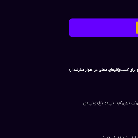
برای کسب‌وکارهای محلی در اهواز عبارتند از:
\ی\ت \ش\م\ا \ب\ه \خ\و\ب\ی