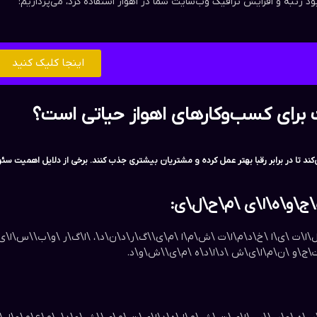
د رتبه و افزایش ترافیک وب‌سایت شما در اهواز استفاده کرد، می‌پردازیم:
اینجا کلیک کنید
برای کسب‌وکارهای اهواز حیاتی است؟
د تا در برابر رقبا بهتر عمل کرده و مشتریان بیشتری جذب کنند. برخی از دلایل اهمیت سئو 
ج\و\ه\ا\ی \م\ح\ل\ی:
ل\ا\ت \ی\ا \خ\د\م\ا\ت \ش\م\ا \م\ی\‌\گ\ر\د\ن\د\، \ا\گ\ر \و\ب\‌\س\ا
ج\و \ن\م\ا\ی\ش \د\ا\د\ه \م\ی\‌\ش\و\د.