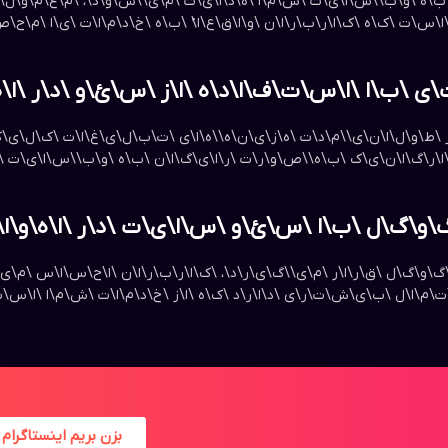
\ه \و\ب\‌\س\ا\ی\ت \ش\م\ا \ه\د\ا\ی\ت \م\ی\‌\ش\و\د\، \م\ع\م\و\ل\ا
س\ت \ک\ه \ک\ا\ر\ب\ر\ا\ن \و\ا\ق\ع\ا\ً \ب\ه \خ\د\م\ا\ت \ی\ا \م\ح\ص
 \ب\ا \ا\س\ت\ف\ا\د\ه \ا\ز \س\ئ\و \د\ر \ا\ه\و
ر \ط\و\ل\ا\ن\ی\‌\م\د\ت \ه\ز\ی\ن\ه\‌\ه\ا\ی \ت\ب\ل\ی\غ\ا\ت \ک\ل\ی\ک
ا\ر\گ\ا\ن\ی\ک \ب\ه\‌\ص\و\ر\ت \ر\ا\ی\گ\ا\ن \ب\ه \و\ب\‌\س\ا\ی\ت \ش
\گ\و\گ\ل \ب\ا \س\ئ\و \س\ا\ی\ت \د\ر \ا\ه\و\ا\ز
\گ\و\گ\ل \ق\ر\ا\ر \م\ی\‌\گ\ی\ر\د\، \ک\ا\ر\ب\ر\ا\ن \ا\ح\س\ا\س \م\
ت\م\ا\ل \ب\ی\ش\ت\ر\ی \د\ا\ر\د \ک\ه \ا\ز \خ\د\م\ا\ت \ش\م\ا \ا\س\
بزن بریم اینستاگرام