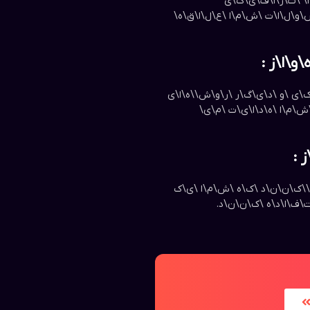
\ً \ت\ر\ا\ف\ی\ک\ی
\و\ل\ا\ت \ش\م\ا \ع\ل\ا\ق\ه\‌
\ا\ز :
\ی \و \د\ی\گ\ر \ر\و\ش\‌\ه\ا\ی
\م\ا \ه\د\ا\ی\ت \م\ی\‌
 :
ی\‌\ک\ن\ن\د \ک\ه \ش\م\ا \ی\ک
ت\ف\ا\د\ه \ک\ن\ن\د.