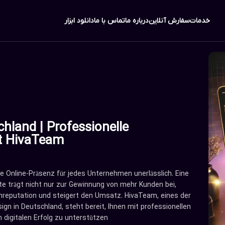
خدمات
سفارش آنلاین
درباره ما
تماس با ما
دانلود ابزار
hland | Professionelle
it HivaTeam
ine Online-Präsenz für jedes Unternehmen unerlässlich. Eine
te trägt nicht nur zur Gewinnung von mehr Kunden bei,
nreputation und steigert den Umsatz. HivaTeam, eines der
n in Deutschland, steht bereit, Ihnen mit professionellen
igitalen Erfolg zu unterstützen.