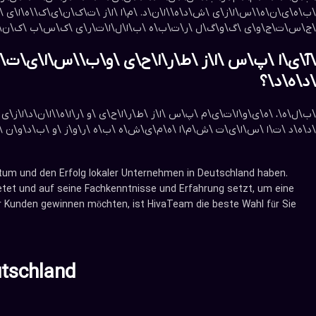
\ب\ه\ی\ن\ه\‌\س\ا\ز\ی \ش\د\ه\‌\ا\ن\د. \م\ا \ا\ز \ت\ک\ن\ی\ک\‌\ه\ا\ی
\ج\س\ت\ج\و\ی \گ\و\گ\ل \ر\ت\ب\ه \ب\ا\ل\ا\ت\ر\ی \ک\س\ب \ک\ن\د
\آ\ی\ا \پ\س \ا\ز \ط\ر\ا\ح\ی \و\ب\‌\س\ا\ی\ت\
\د\ه\د\؟
\ب\ل\ه\، \ه\ی\و\ا\ت\ی\م \پ\س \ا\ز \ط\ر\ا\ح\ی \و \ر\ا\ه\‌\ا\ن\د\ا\ز\
\د\ه\د \ت\ا \س\ا\ی\ت \ش\م\ا \ه\م\ی\ش\ه \ب\ه \ر\و\ز \و \ب\د\و\ن \م
hstum und den Erfolg lokaler Unternehmen in Deutschland haben.
tet und auf seine Fachkenntnisse und Erfahrung setzt, um eine
ehr Kunden gewinnen möchten, ist HivaTeam die beste Wahl für Sie
utschland