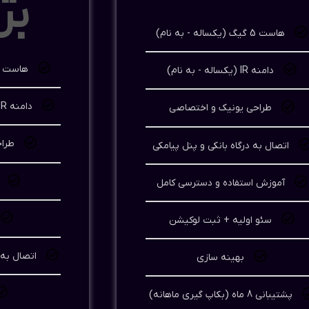
بر
هاست 5 گیگ (یکساله - به نام)
هاست 10 گیگ (یکساله - به نام)
دامنه IR (یکساله - به نام)
دامنه IR و COM (یکساله - به نام)
طراحی یونیک و اختصاصی
طرا
اتصال به درگاه بانکی و پنل پیامکی
آموزش استفاده و دسترسی کامل
سئو اولیه + ثبت لوکیشن
اتصال به 
بهینه سازی
پشتیبانی 8 ماه (بکاپ گیری ماهانه)