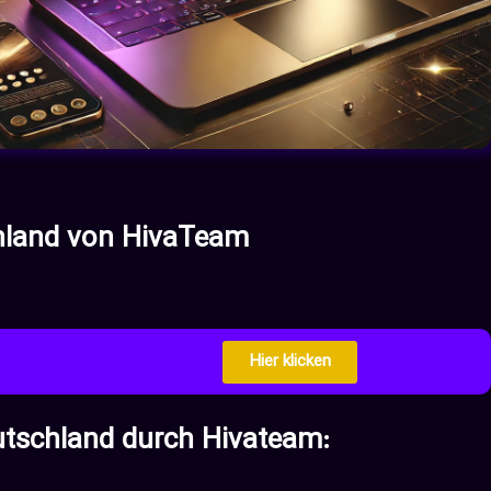
chland von HivaTeam
Hier klicken
:Einzigartige Merkmale des Webdesigns in Deutschland durch Hivateam