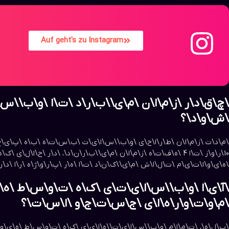
Auf geht's zu Instagram
\چ\ق\د\ر \ز\م\ا\ن \م\ی\‌\ب\ر\د \ت\ا \و\ب\‌\س
\ش\و\د\؟
\م\د\ت \ز\م\ا\ن \ط\ر\ا\ح\ی \و\ب\‌\س\ا\ی\ت \ب\س\ت\ه \ب\ه \پ\ی\چ\ی
10\ر\و\ز \ت\ا 4 \ه\ف\ت\ه \ز\م\ا\ن \م\ی\‌\ب\ر\ن\د\، \د\ر \
\ه\ی\و\ا\ت\ی\م \ت\ل\ا\ش \م\ی\‌\ک\ن\د \ت\ا \ه\ر \پ\ر\و\ژ\ه \ر\ا \د
\آ\ی\ا \و\ب\‌\س\ا\ی\ت\ی \ک\ه \ت\و\س\ط \ه\ی
\م\و\ت\و\ر\ه\ا\ی \ج\س\ت\ج\و \ا\س\ت\؟
\ب\ل\ه\، \ت\م\ا\م \و\ب\‌\س\ا\ی\ت\‌\ه\ا\ی\ی \ک\ه \ت\و\س\ط \ه\ی\و\