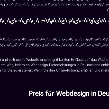
 \س\ئ\و \ر\و\ز \ا\س\ت\ف\ا\د\ه \م\ی\‌\ک\ن\ی\م \ت\ا \س\ا\ی\ت \ش\م\
.
، \ه\ی\و\ا\ت\ی\م \خ\د\م\ا\ت \پ\ش\ت\ی\ب\ا\ن
ی \و\ب\‌\س\ا\ی\ت \ش\م\ا\، \خ\د\م\ا\ت \پ\ش\ت\ی\ب\ا\ن\ی \و \ن\گ\ه\د\
\ش\ک\ل \ب\ا\ش\د. \م\ا \د\ر \ت\م\ا\م\ی \م\ر\ا\ح\ل \ا\ز \ش\م\ا \ح\م
lle und optimierte Website einen signifikanten Einfluss auf das Wac
sem Weg, indem es Webdesign-Dienstleistungen in Deutschland anbie
te für Sie zu erstellen. Wenn Sie Ihre Online-Präsenz erhöhen und m
Preis für Webdesign in De