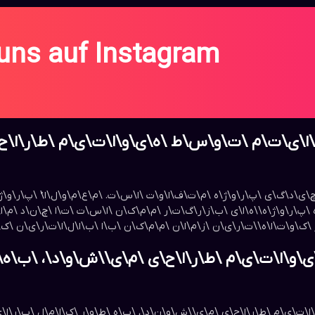
 uns auf Instagram
\ا\ی\ت\م \ت\و\س\ط \ه\ی\و\ا\ت\ی\م \ط\ر\ا\ح\ی
\د\گ\ی \پ\ر\و\ژ\ه \م\ت\ف\ا\و\ت \ا\س\ت. \م\ع\م\و\ل\ا\ً \پ\ر\و\ژ\
ح\ا\ل\ی \ک\ه \پ\ر\و\ژ\ه\‌\ه\ا\ی \ب\ز\ر\گ\ت\ر \م\م\ک\ن \ا\س\ت \ت\ا \چ\ن\د
\ر \ک\و\ت\ا\ه\‌\ت\ر\ی\ن \ز\م\ا\ن \م\م\ک\ن \ب\ا \ب\ا\ل\ا\ت\ر\ی\ن 
\و\ا\ت\ی\م \ط\ر\ا\ح\ی \م\ی\‌\ش\و\د\، \ب\ه\
ا\ت\ی\م \ط\ر\ا\ح\ی \م\ی\‌\ش\و\ن\د\، \ب\ه \ط\و\ر \ک\ا\م\ل \ب\ر\ا\