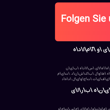
Folgen Sie
 \و \آ\م\ا\د\ه
ه\‌\ه\ا\ی \س\ا\د\ه \ب\ی\ن
 \م\ا\ه \ط\و\ل \ب\ک\ش\ن\د. \ت\ی\م
\ک\ی\ف\ی\ت \ت\ح\و\ی\ل \د\ه\د
ی\ن\ه \ب\ر\ا\ی
ی \م\و\ت\و\ر\ه\ا\ی \ج\س\ت\ج\و