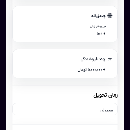
🌐
چندزبانه
برای هر زبان
+ 50٪
⭐
چند فروشندگی
+ 5,000,000 تومان
زمان تحویل