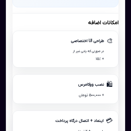
امکانات اضافه
🎨
طراحی UI اختصاصی
در صورتی که پلنی غیر از
+ 15٪
🛍️
نصب ووکامرس
+ 500,000 تومان
💳
اینماد + اتصال درگاه پرداخت