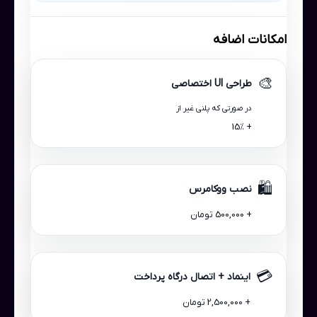
امکانات اضافه
🎨
طراحی UI اختصاصی
در صورتی که پلنی غیر از
+ 15٪
🛍️
نصب ووکامرس
+ 500,000 تومان
💳
اینماد + اتصال درگاه پرداخت
+ 2,500,000 تومان